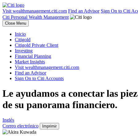
Visit wealthmanagement.citi.com
Find an Advisor
Sign On to Citi Ac
Citi Personal Wealth Management
Close Menu
Inicio
Citigold
Citigold Private Client
Investing
Financial Planning
Market Insights
Visit wealthmanagement.citi.com
Find an Advisor
Sign On to Citi Accounts
Le ayudamos a conectar las piez
de su panorama financiero.
Inglés
Correo
electrónico
Imprimir