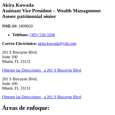
Akira Kuwada
Assistant Vice President – Wealth Management
Asesor patrimonial sénior
NMLS#:
1809820
Teléfono:
(305) 530-3268
Correo Electrónico:
akira.kuwada@citi.com
201 S Biscayne Blvd,
Suite 100
Miami
,
FL
33131
Obtener las Direcciones
a 201 S Biscayne Blvd
201 S Biscayne Blvd,
Suite 100
Miami
,
FL
33131
Obtener las Direcciones
a 201 S Biscayne Blvd
Áreas de enfoque: