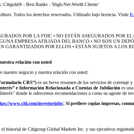
tors. Todos los derechos reservados. Utilizado bajo licencia. Visite
Ki
GURADOS POR LA FDIC • NO ESTÁN ASEGURADOS POR EL
NGUNA EMPRESA AFILIADA DEL BANCO • NO SON UN DEPÓ
N GARANTIZADOS POR ELLOS • ESTÁN SUJETOS A LOS RI
uestra relación con usted
 nuestro negocio y nuestra relación con usted:
“Formulario CRS”)
es un breve resumen de los servicios de corretaje 
nterés” e Información Relacionada a Cuentas de Jubilación
es una 
 Interés” donde le odrecemos recomendaciones a como su agente de inv
tps://www.citi.com/investorinfo/
. Si prefiere copias impresas, comu
historial de Citigroup Global Markets Inc. y sus ejecutivos registrado